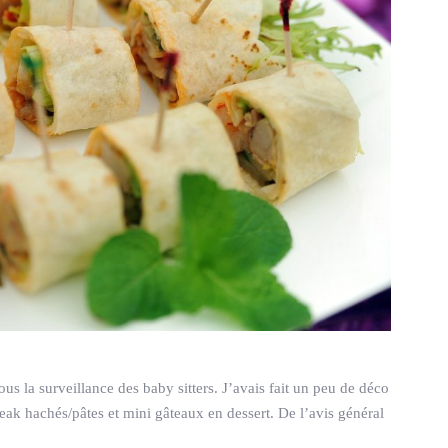
us la surveillance des baby sitters. J’avais fait un peu de déco
steak hachés/pâtes et mini gâteaux en dessert. De l’avis général