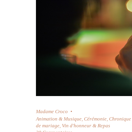
Madame Croco
Animation & Musique
,
Cérémonie
,
Chronique
de mariage
,
Vin d'honneur & Repas