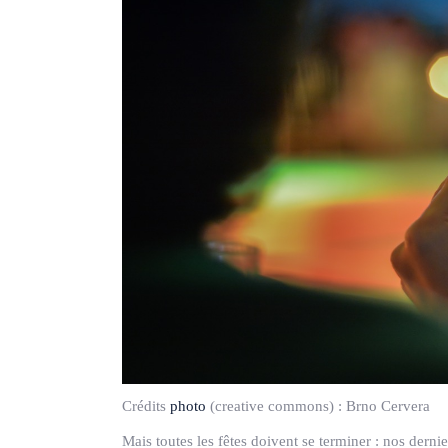
Crédits
photo
(creative commons) :
Brno Cervera
Mais toutes les fêtes doivent se terminer : nos derni