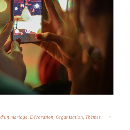
 d'un mariage
,
Décoration
,
Organisation
,
Thèmes