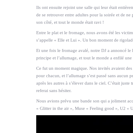
Ils ont ensuite rejoint une salle qui leur était enti
de se retrouver entre adultes pour la soirée et de ne
son côté, et tout le monde était ravi !
Entre le plat et le fromage, nous avons été les vict
s’appelle « Elle et Lui ». Un bon moment de rigolad
Et une fois le fromage avalé, notre DJ a annoncé le l
principe et l’allumage, et tout le monde a enfilé une 
Ce fut un moment magique. Nos invités avaient des 
pour chacun, et l’allumage s’est passé sans aucun 
après les autres à s’élever dans le ciel. C’était jus
referai sans hésiter.
Nous avions prévu une bande son qui a joliment a
« Glitter in the air », Muse « Feeling good », U2 