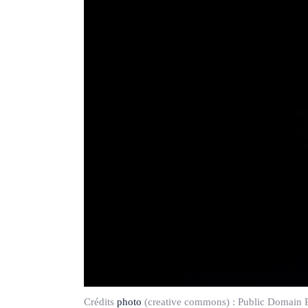
Crédits
photo
(creative commons) :
Public Domain P