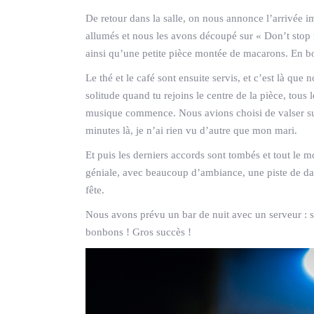
De retour dans la salle, on nous annonce l’arrivée im
allumés et nous les avons découpé sur « Don’t stop
ainsi qu’une petite pièce montée de macarons. En 
Le thé et le café sont ensuite servis, et c’est là q
solitude quand tu rejoins le centre de la pièce, tous 
musique commence. Nous avions choisi de valser sur
minutes là, je n’ai rien vu d’autre que mon mari.
Et puis les derniers accords sont tombés et tout le m
géniale, avec beaucoup d’ambiance, une piste de dans
fête.
Nous avons prévu un bar de nuit avec un serveur : s
bonbons ! Gros succès !