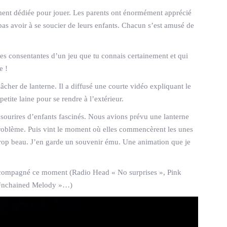
èrement dédiée pour jouer. Les parents ont énormément apprécié
 pas avoir à se soucier de leurs enfants. Chacun s’est amusé de
imes consentantes d’un jeu que tu connais certainement et qui
e !
âcher de lanterne. Il a diffusé une courte vidéo expliquant le
petite laine pour se rendre à l’extérieur.
sourires d’enfants fascinés. Nous avions prévu une lanterne
problème. Puis vint le moment où elles commencèrent les unes
te trop beau. J’en garde un souvenir ému. Une animation que je
ccompagné ce moment (Radio Head « No surprises », Pink
« Unchained Melody »…)