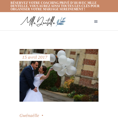
RÉSERVEZ VOTRE COACHING PRIVÉ D'1H AVEC MLLE
DENTELLE. VOUS AUREZ AINSI TOUTES LES CLÉS POUR
ORGANISER VOTRE MARIAGE SEREINEMENT !
15 avril 2017
Gwénaëlle