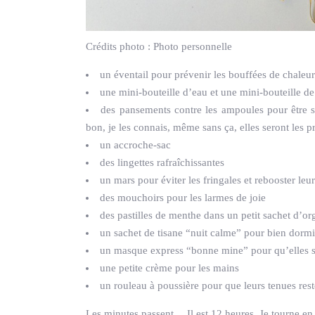
Crédits photo :
Photo personnelle
un éventail pour prévenir les bouffées de chaleu
une mini-bouteille d’eau et une mini-bouteille d
des pansements contre les ampoules pour être s
bon, je les connais, même sans ça, elles seront les pr
un accroche-sac
des lingettes rafraîchissantes
un mars pour éviter les fringales et rebooster leu
des mouchoirs pour les larmes de joie
des pastilles de menthe dans un petit sachet d’o
un sachet de tisane “nuit calme” pour bien dormir
un masque express “bonne mine” pour qu’elles so
une petite crème pour les mains
un rouleau à poussière pour que leurs tenues res
Les minutes passent… Il est 12 heures. Je tourne e