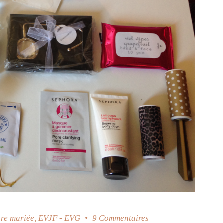
ure mariée
,
EVJF - EVG
9 Commentaires