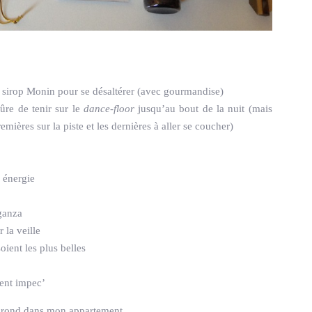
r
e sirop Monin pour se désaltérer (avec gourmandise)
ûre de tenir sur le
dance-floor
jusqu’au bout de la nuit (mais
emières sur la piste et les dernières à aller se coucher)
r énergie
rganza
 la veille
ient les plus belles
tent impec’
n rond dans mon appartement.