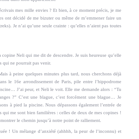
écrivais mes mille envies ? Et bien, à ce moment précis, je me
i elles ont décidé de me bizuter ou même de m’emmener faire un
treks). Je n’ai qu’une seule crainte : qu’elles n’aient pas toutes
a copine Neli qui me dit de descendre. Je suis heureuse qu’elle
es qui ne pourrait pas venir.
! Mais à peine quelques minutes plus tard, nous cherchons déjà
s le 16e arrondissement de Paris, pile entre l’hippodrome
 piscine… J’ai peur, et Neli le voit. Elle me demande alors : “Tu
changes ?” C’est une blague, c’est forcément une blague… Je
ons à pied la piscine. Nous dépassons également l’entrée de
es qui me sont bien familières : celles de deux de mes copines !
montrer le chemin jusqu’à notre point de ralliement.
guée ! Un mélange d’anxiété (ahhhh, la peur de l’inconnu) et