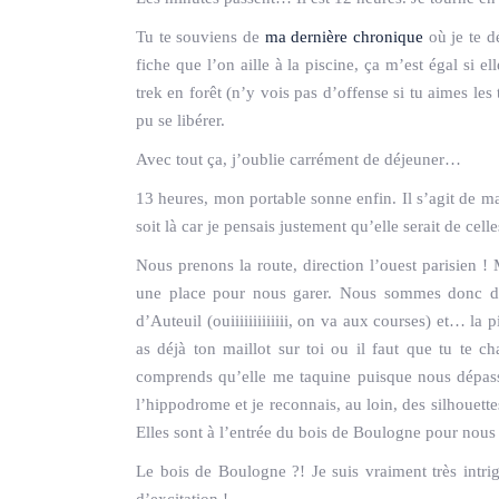
Tu te souviens de
ma dernière chronique
où je te d
fiche que l’on aille à la piscine, ça m’est égal s
trek en forêt (n’y vois pas d’offense si tu aimes les 
pu se libérer.
Avec tout ça, j’oublie carrément de déjeuner…
13 heures, mon portable sonne enfin. Il s’agit de m
soit là car je pensais justement qu’elle serait de cell
Nous prenons la route, direction l’ouest parisien 
une place pour nous garer. Nous sommes donc dan
d’Auteuil (ouiiiiiiiiiiiii, on va aux courses) et… la
as déjà ton maillot sur toi ou il faut que tu te 
comprends qu’elle me taquine puisque nous dépass
l’hippodrome et je reconnais, au loin, des silhouett
Elles sont à l’entrée du bois de Boulogne pour nous 
Le bois de Boulogne ?! Je suis vraiment très intri
d’excitation !