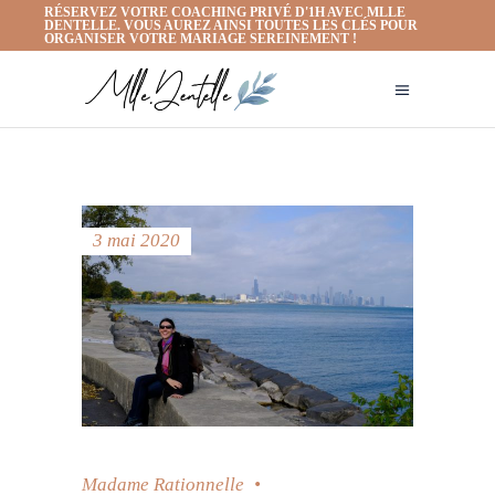
RÉSERVEZ VOTRE COACHING PRIVÉ D'1H AVEC MLLE
DENTELLE. VOUS AUREZ AINSI TOUTES LES CLÉS POUR
ORGANISER VOTRE MARIAGE SEREINEMENT !
3 mai 2020
Madame Rationnelle