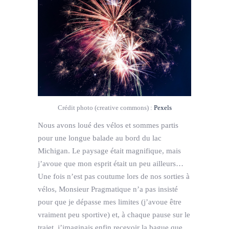
Crédit photo (creative commons) :
Pexels
Nous avons loué des vélos et sommes partis
pour une longue balade au bord du lac
Michigan. Le paysage était magnifique, mais
j’avoue que mon esprit était un peu ailleurs…
Une fois n’est pas coutume lors de nos sorties à
vélos, Monsieur Pragmatique n’a pas insisté
pour que je dépasse mes limites (j’avoue être
vraiment peu sportive) et, à chaque pause sur le
trajet, j’imaginais enfin recevoir la bague que