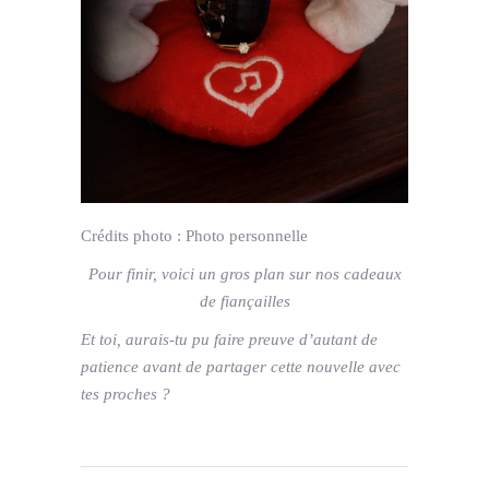
Crédits photo :
Photo personnelle
Pour finir, voici un gros plan sur nos cadeaux
de fiançailles
Et toi, aurais-tu pu faire preuve d’autant de
patience avant de partager cette nouvelle avec
tes proches ?