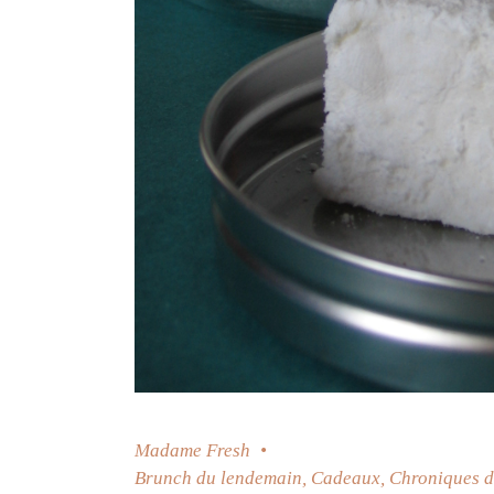
Madame Fresh
Brunch du lendemain
,
Cadeaux
,
Chroniques d