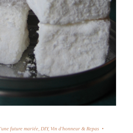
'une future mariée
,
DIY
,
Vin d'honneur & Repas