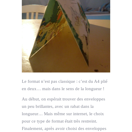
Le format n’est pas classique : c’est du A4 plié
en deux… mais dans le sens de la longueur !
Au début, on espérait trouver des enveloppes
un peu brillantes, avec un rabat dans la
longueur… Mais même sur internet, le choix
pour ce type de format était très restreint.
Finalement, après avoir choisi des enveloppes