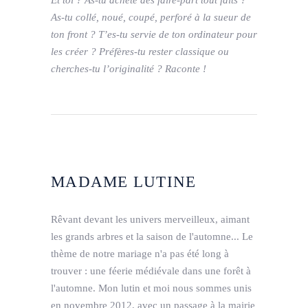
Et toi ? As-tu acheté des faire-part tout faits ?
As-tu collé, noué, coupé, perforé à la sueur de
ton front ? T’es-tu servie de ton ordinateur pour
les créer ? Préfères-tu rester classique ou
cherches-tu l’originalité ? Raconte !
MADAME LUTINE
Rêvant devant les univers merveilleux, aimant
les grands arbres et la saison de l'automne... Le
thème de notre mariage n'a pas été long à
trouver : une féerie médiévale dans une forêt à
l'automne. Mon lutin et moi nous sommes unis
en novembre 2012, avec un passage à la mairie