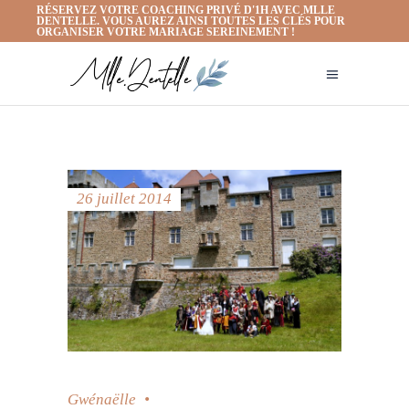
RÉSERVEZ VOTRE COACHING PRIVÉ D'1H AVEC MLLE
DENTELLE. VOUS AUREZ AINSI TOUTES LES CLÉS POUR
ORGANISER VOTRE MARIAGE SEREINEMENT !
26 juillet 2014
Gwénaëlle