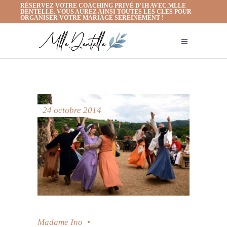
RÉSERVEZ VOTRE COACHING PRIVÉ D'1H AVEC MLLE
DENTELLE. VOUS AUREZ AINSI TOUTES LES CLÉS POUR
ORGANISER VOTRE MARIAGE SEREINEMENT !
24 octobre 2014
Madame Ino