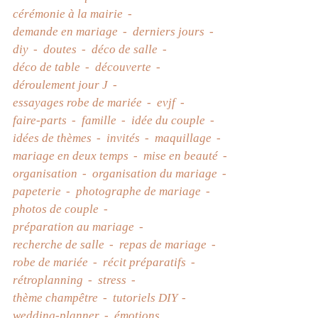
cérémonie à la mairie
demande en mariage
derniers jours
diy
doutes
déco de salle
déco de table
découverte
déroulement jour J
essayages robe de mariée
evjf
faire-parts
famille
idée du couple
idées de thèmes
invités
maquillage
mariage en deux temps
mise en beauté
organisation
organisation du mariage
papeterie
photographe de mariage
photos de couple
préparation au mariage
recherche de salle
repas de mariage
robe de mariée
récit préparatifs
rétroplanning
stress
thème champêtre
tutoriels DIY
wedding-planner
émotions