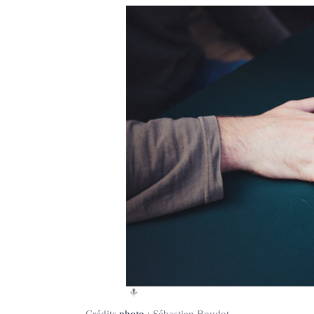
Crédits
photo
:
Sébastien Boudot