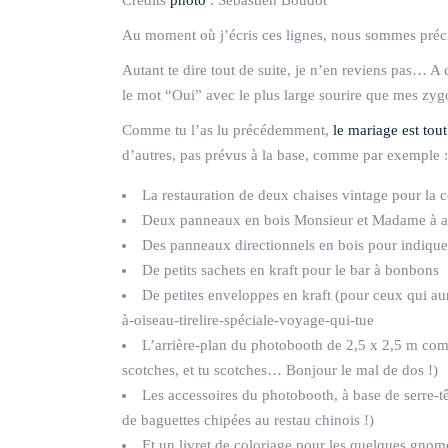
Au moment où j’écris ces lignes, nous sommes préc
Autant te dire tout de suite, je n’en reviens pas… A q
le mot “Oui” avec le plus large sourire que mes zy
Comme tu l’as lu précédemment,
le mariage est tou
d’autres, pas prévus à la base, comme par exemple :
La restauration de deux chaises vintage pour la 
Deux panneaux en bois Monsieur et Madame à att
Des panneaux directionnels en bois pour indiquer
De petits sachets en kraft pour le bar à bonbons
De petites enveloppes en kraft (pour ceux qui aura
à-oiseau-tirelire-spéciale-voyage-qui-tue
L’arrière-plan du photobooth de 2,5 x 2,5 m comp
scotches, et tu scotches… Bonjour le mal de dos !)
Les accessoires du photobooth, à base de serre-têt
de baguettes chipées au restau chinois !)
Et un livret de coloriage pour les quelques gnom