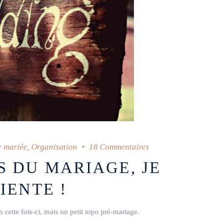
e mariée
,
Organisation
18 Commentaires
S DU MARIAGE, JE
IENTE !
cette fois-ci, mais un petit topo pré-mariage.