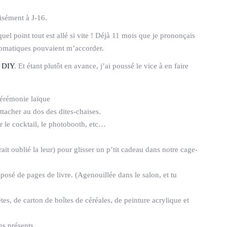
isément à J-16.
uel point tout est allé si vite ! Déjà 11 mois que je prononçais
gomatiques pouvaient m’accorder.
t DIY
. Et étant plutôt en avance, j’ai poussé le vice à en faire
cérémonie laïque
acher au dos des dites-chaises.
 le cocktail, le photobooth, etc…
it oublié la leur) pour glisser un p’tit cadeau dans notre cage-
osé de pages de livre. (Agenouillée dans le salon, et tu
es, de carton de boîtes de céréales, de peinture acrylique et
es présents.